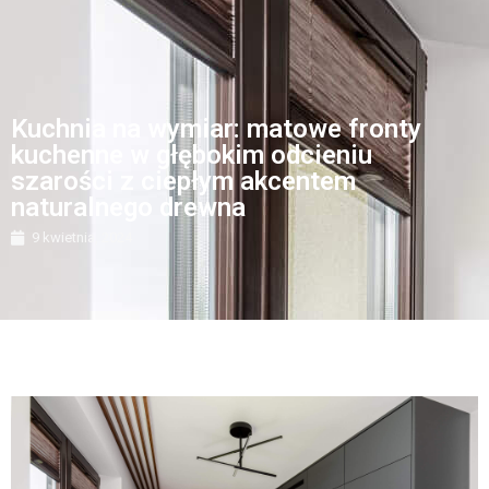
Kuchnia na wymiar: matowe fronty
kuchenne w głębokim odcieniu
szarości z ciepłym akcentem
naturalnego drewna
9 kwietnia, 2024