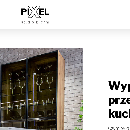
Wyp
prz
kuc
Czym była