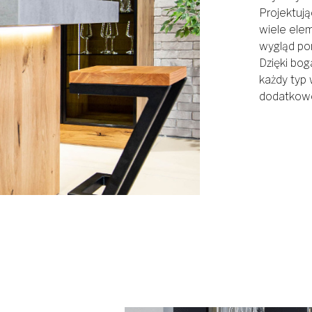
Projektuj
wiele elem
wygląd pom
Dzięki bo
każdy typ
dodatkow