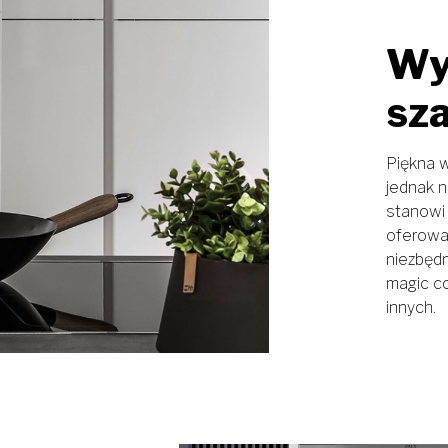
Wy
sz
Piękna w
jednak n
stanowi
oferowa
niezbędn
magic c
innych.