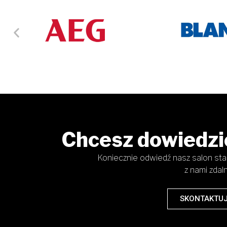
Chcesz dowiedzie
Koniecznie odwiedź nasz salon stac
z nami zdaln
SKONTAKTUJ