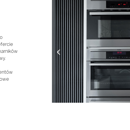
go
fercie
karników
wy.
centów
mowe