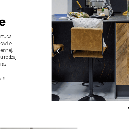
e
 rzuca
nowi o
ennej.
u rodzaj
raz
nym